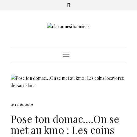
Toggle
Navigation
avril 16, 2019
Pose ton domac….On se
met au km0 : Les coins