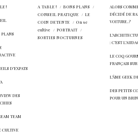
LE !
A TABLE !
BONS PLANS
ALORS COMME 
DÉCIDÉ DE R
CONSEIL PRATIQUE
LE
EIL
VOITURE..?
COIN DETENTE
On se
cultive
PORTRAIT
 PLANS
L’ARCHITECTU
SORTIES NOCTURNES
: C’EST L’AUD
E
RACTIVE
LE COQ GOURM
FRANÇAIS SUR
EILS D’EXPATS
L’ÂME GEEK D
TA
DES PETITS C
RVIEW DES
POUR UN BRIN
CHIES
REAM TEAM
E CULTIVE