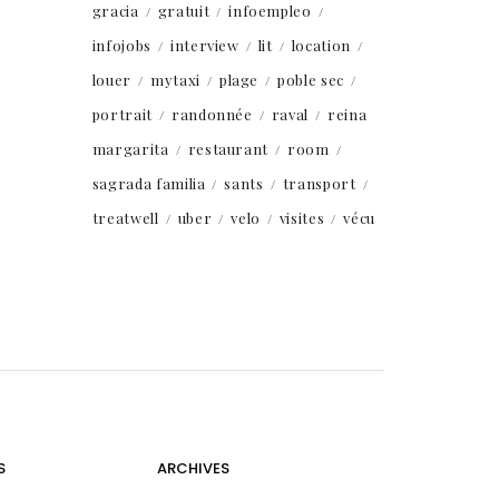
gracia
gratuit
infoempleo
infojobs
interview
lit
location
louer
mytaxi
plage
poble sec
portrait
randonnée
raval
reina
margarita
restaurant
room
sagrada familia
sants
transport
treatwell
uber
velo
visites
vécu
S
ARCHIVES