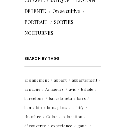
CONSEIL PRATIQUE
LE COIN
DETENTE
On se cultive
PORTRAIT
SORTIES
NOCTURNES
SEARCH BY TAGS
abonnement
appart
appartement
arnaque
Arnaques
avis
balade
barcelone
barceloneta
bars
bcn
bio
bons plans
cabify
chambre
Coloc
colocation
découverte
expérience
gaudi