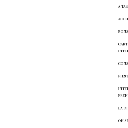
A TAB
ACCU
BONS
CART
INTE
CONS
FIES
INTE
FREN
LA D
ON S