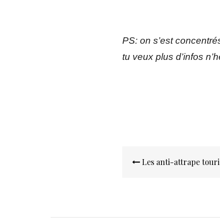
PS: on s’est concentrés
tu veux plus d’infos n’
Navigation
Les anti-attrape touri
de
l’article