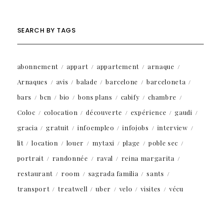
SEARCH BY TAGS
abonnement
appart
appartement
arnaque
Arnaques
avis
balade
barcelone
barceloneta
bars
bcn
bio
bons plans
cabify
chambre
Coloc
colocation
découverte
expérience
gaudi
gracia
gratuit
infoempleo
infojobs
interview
lit
location
louer
mytaxi
plage
poble sec
portrait
randonnée
raval
reina margarita
restaurant
room
sagrada familia
sants
transport
treatwell
uber
velo
visites
vécu